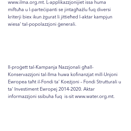
www.ilma.org.mt
. L-applikazzjonijiet issa huma
miftuħa u l-parteċipanti se jintagħażlu fuq diversi
kriterji biex ikun żgurat li jittieħed l-aktar kampjun
wiesa’ tal-popolazzjoni ġenerali.
Il-proġett tal-Kampanja Nazzjonali għall-
Konservazzjoni tal-Ilma huwa kofinanzjat mill-Unjoni
Ewropea taħt il-Fondi ta’ Koeżjoni – Fondi Strutturali u
ta’ Investiment Ewropej 2014-2020. Aktar
informazzjoni ssibuha fuq is-sit www.water.org.mt.