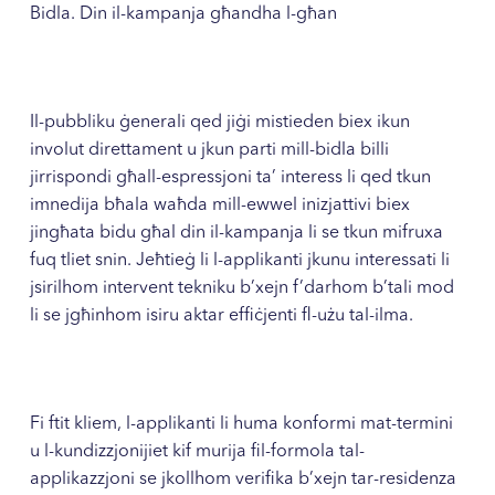
Bidla. Din il-kampanja għandha l-għan
Il-pubbliku ġenerali qed jiġi mistieden biex ikun
involut direttament u jkun parti mill-bidla billi
jirrispondi għall-espressjoni ta’ interess li qed tkun
imnedija bħala waħda mill-ewwel inizjattivi biex
jingħata bidu għal din il-kampanja li se tkun mifruxa
fuq tliet snin. Jeħtieġ li l-applikanti jkunu interessati li
jsirilhom intervent tekniku b’xejn f’darhom b’tali mod
li se jgħinhom isiru aktar effiċjenti fl-użu tal-ilma.
Fi ftit kliem, l-applikanti li huma konformi mat-termini
u l-kundizzjonijiet kif murija fil-formola tal-
applikazzjoni se jkollhom verifika b’xejn tar-residenza