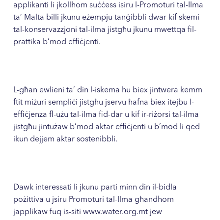
applikanti li jkollhom suċċess isiru l-Promoturi tal-Ilma
ta’ Malta billi jkunu eżempju tanġibbli dwar kif skemi
tal-konservazzjoni tal-ilma jistgħu jkunu mwettqa fil-
prattika b’mod effiċjenti.
L-għan ewlieni ta’ din l-iskema hu biex jintwera kemm
ftit miżuri sempliċi jistgħu jservu ħafna biex itejbu l-
effiċjenza fl-użu tal-ilma fid-dar u kif ir-riżorsi tal-ilma
jistgħu jintużaw b’mod aktar effiċjenti u b’mod li qed
ikun dejjem aktar sostenibbli.
Dawk interessati li jkunu parti minn din il-bidla
pożittiva u jsiru Promoturi tal-Ilma għandhom
japplikaw fuq is-siti
www.water.org.mt
jew