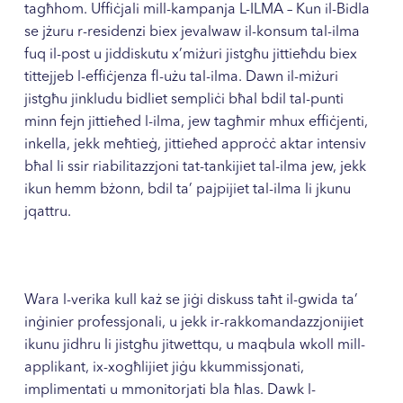
tagħhom. Uffiċjali mill-kampanja L-ILMA – Kun il-Bidla
se jżuru r-residenzi biex jevalwaw il-konsum tal-ilma
fuq il-post u jiddiskutu x’miżuri jistgħu jittieħdu biex
tittejjeb l-effiċjenza fl-użu tal-ilma. Dawn il-miżuri
jistgħu jinkludu bidliet sempliċi bħal bdil tal-punti
minn fejn jittieħed l-ilma, jew tagħmir mhux effiċjenti,
inkella, jekk meħtieġ, jittieħed approċċ aktar intensiv
bħal li ssir riabilitazzjoni tat-tankijiet tal-ilma jew, jekk
ikun hemm bżonn, bdil ta’ pajpijiet tal-ilma li jkunu
jqattru.
Wara l-verika kull każ se jiġi diskuss taħt il-gwida ta’
inġinier professjonali, u jekk ir-rakkomandazzjonijiet
ikunu jidhru li jistgħu jitwettqu, u maqbula wkoll mill-
applikant, ix-xogħlijiet jiġu kkummissjonati,
implimentati u mmonitorjati bla ħlas. Dawk l-