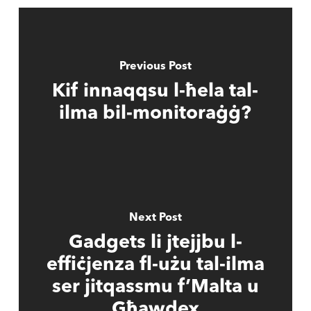
Previous Post
Kif innaqqsu l-ħela tal-
ilma bil-monitoraġġ?
Next Post
Gadgets li jtejjbu l-
effiċjenza fl-użu tal-ilma
ser jitqassmu f’Malta u
Għawdex