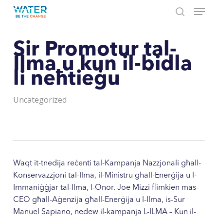
Menu
Skip
to
search
Close
main
Menu
content
Sir Promotur tal-
Ilma u kun il-bidla
li neħtieġu
Uncategorized
Waqt it-tnedija reċenti tal-Kampanja Nazzjonali għall-
Konservazzjoni tal-Ilma, il-Ministru għall-Enerġija u l-
Immaniġġjar tal-Ilma, l-Onor. Joe Mizzi flimkien mas-
CEO għall-Aġenzija għall-Enerġija u l-Ilma, is-Sur
Manuel Sapiano, nedew il-kampanja L-ILMA – Kun il-